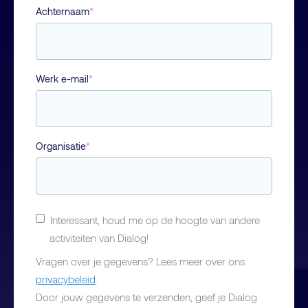
Achternaam
*
Werk e-mail
*
Organisatie
*
Interessant, houd me op de hoogte van andere
activiteiten van Dialog!
Vragen over je gegevens? Lees meer over ons
privacybeleid
.
Door jouw gegevens te verzenden, geef je Dialog