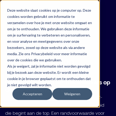
Deze website slaat cookies op je computer op. Deze
cookies worden gebruikt om informatie te
verzamelen over hoe je met onze website omgaat en
om je te onthouden. We gebruiken deze informatie
om je surfervaring te verbeteren en personaliseren,
en voor analyse en meetgegevens over onze
bezoekers, zowel op deze website als via andere
media. Zie ons Privacybeleid voor meer informatie
42
conversation
over de cookies die we gebruiken.
Als je weigert, zal je informatie niet worden gevolgd
starters
bij je bezoek aan deze website. Er wordt een kleine
cookie in je browser geplaatst om te onthouden dat
Om betrokkenheid van medewerkers op
je niet gevolgd wilt worden.
de directieagenda te zetten
Accepteren
Weigeren
Medewerkersbetrokkenheid is geen 'zacht' HR-
thema, maar een gedeelde verantwoordelijkheid
die begint aan de top. Een randvoorwaarde voor